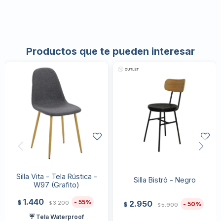
Productos que te pueden interesar
Silla Vita - Tela Rústica -
Silla Bistró - Negro
W97 (Grafito)
1.440
55
$
2.950
3.200
$
50
$
5.900
$
☔ Tela Waterproof