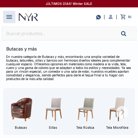
¡ÚLTIMOS DÍAS! Winter SALE
close
menu

0
$
Butacas y más
En nuestra categoría de Butacas y más, encontrarás una amplia variedad de
butacas, taburetes, sillas y bancos con hermosos diseños ideales para complementar
cualquier espacio. Ofrecemos opciones en materiales como madera a la vista, tela,
cuero y una gama de colores que se adaptan a todos los estilos y necesidades. Ya sea
para un rincón especial, un comedor o una sala de estar, nuestros muebles aportan
comodidad y elegancia, siendo perfectos para darle el toque final a tu hogar con
productos de la más alta calidad.
Butacas
Sillas
Tela Rústica
Tela Microfibra