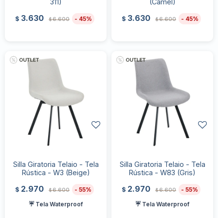
311)
(Camel)
3.630
3.630
45
45
$
$
6.600
6.600
$
$
Silla Giratoria Telaio - Tela
Silla Giratoria Telaio - Tela
Rústica - W3 (Beige)
Rústica - W83 (Gris)
2.970
2.970
55
55
$
$
6.600
6.600
$
$
☔ Tela Waterproof
☔ Tela Waterproof