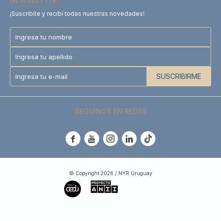
¡Suscribite y recibí todas nuestras novedades!
SUSCRIBIRME
SEGUINOS EN REDES





© Copyright 2026 / NYR Uruguay