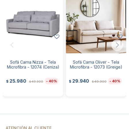
Sofá Cama Nizza - Tela
Sofá Cama Oliver - Tela
Microfibra - 12074 (Ceniza)
Microfibra - 12073 (Greige)
25.980
29.940
40
40
$
$
43.300
49.900
$
$
ATENCIÓN AL CLIENTE