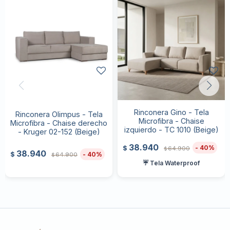
Rinconera Gino - Tela
Rinconera Olimpus - Tela
Microfibra - Chaise
Microfibra - Chaise derecho
izquierdo - TC 1010 (Beige)
- Kruger 02-152 (Beige)
38.940
40
$
64.900
$
38.940
40
$
64.900
$
☔ Tela Waterproof