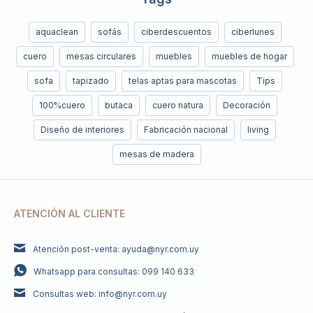
aquaclean
sofás
ciberdescuentos
ciberlunes
cuero
mesas circulares
muebles
muebles de hogar
sofa
tapizado
telas aptas para mascotas
Tips
100%cuero
butaca
cuero natura
Decoración
Diseño de interiores
Fabricación nacional
living
mesas de madera
ATENCIÓN AL CLIENTE
Atención post-venta: ayuda@nyr.com.uy
Whatsapp para consultas: 099 140 633
Consultas web: info@nyr.com.uy