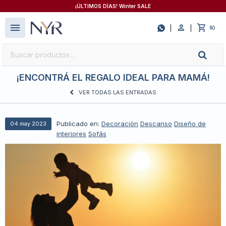
¡ÚLTIMOS DÍAS! Winter SALE
close
menu

0
$
¡ENCONTRÁ EL REGALO IDEAL PARA MAMÁ!
VER TODAS LAS ENTRADAS
Publicado en:
Decoración
Descanso
Diseño de
04
may
2023
interiores
Sofás