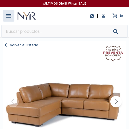
¡ÚLTIMOS DÍAS! Winter SALE
close
menu

0
$
Volver al listado