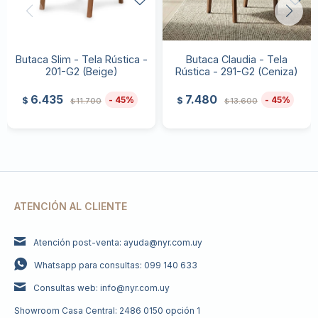
Butaca Slim - Tela Rústica -
Butaca Claudia - Tela
201-G2 (Beige)
Rústica - 291-G2 (Ceniza)
6.435
7.480
45
45
$
$
11.700
13.600
$
$
ATENCIÓN AL CLIENTE
Atención post-venta: ayuda@nyr.com.uy
Whatsapp para consultas: 099 140 633
Consultas web: info@nyr.com.uy
Showroom Casa Central: 2486 0150 opción 1