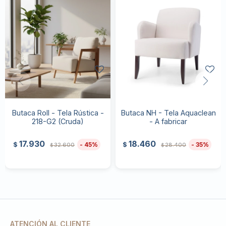
Butaca Roll - Tela Rústica -
Butaca NH - Tela Aquaclean
218-G2 (Cruda)
- A fabricar
17.930
18.460
45
35
$
$
32.600
28.400
$
$
ATENCIÓN AL CLIENTE