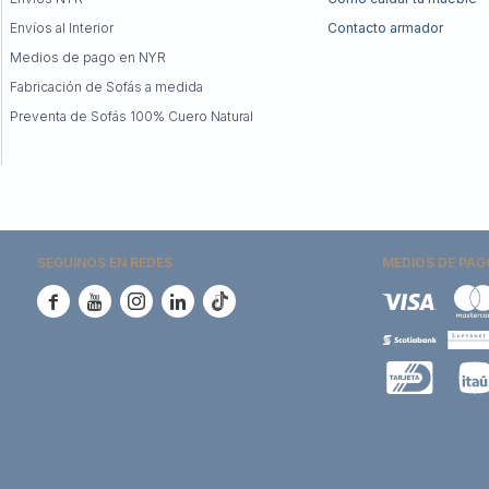
Envíos al Interior
Contacto armador
Medios de pago en NYR
Fabricación de Sofás a medida
Preventa de Sofás 100% Cuero Natural
SEGUINOS EN REDES
MEDIOS DE PAG




