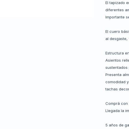
El tapizado 
diferentes a
Importante s
El cuero bás
al desgaste,
Estructura e
Asientos rel
sustentados 
Presenta alm
comodidad y 
tachas decor
Comprá con 
Llegada la i
5 años de ga