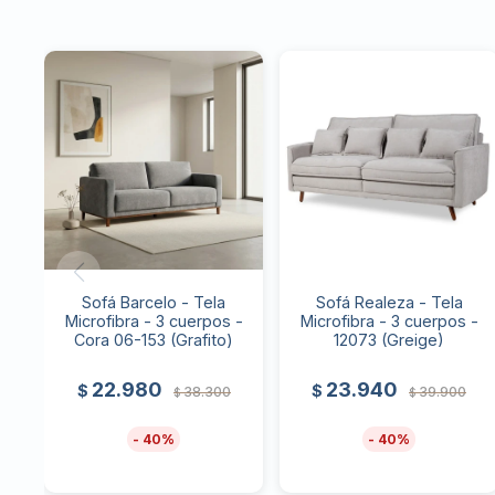
Sofá Barcelo - Tela
Sofá Realeza - Tela
Microfibra - 3 cuerpos -
Microfibra - 3 cuerpos -
Cora 06-153 (Grafito)
12073 (Greige)
22.980
23.940
$
$
38.300
39.900
$
$
40
40