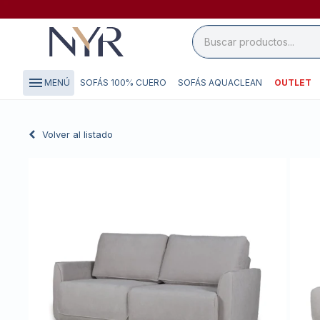
close

storefront
menu
SOFÁS 100% CUERO
SOFÁS AQUACLEAN
OUTLET
MENÚ
local_shipping
credit_card
Volver al listado