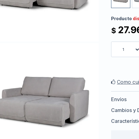
Producto
di
27.9
$
1
Como cui
Envíos
Cambios y 
Característ