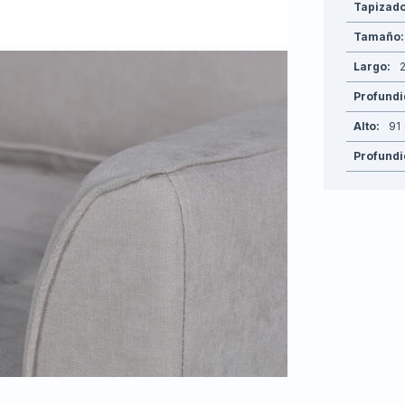
Tapizad
Tamaño
Largo
Profund
Alto
91
Profundi