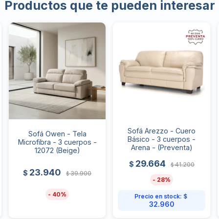
Productos que te pueden interesar
Sofá Arezzo - Cuero
Sofá Owen - Tela
Básico - 3 cuerpos -
Microfibra - 3 cuerpos -
Arena - (Preventa)
12072 (Beige)
29.664
$
41.200
$
23.940
$
39.900
$
28
40
Precio en stock:
$
32.960