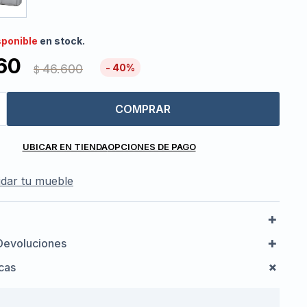
sponible
en stock.
60
46.600
40
$
COMPRAR
UBICAR EN TIENDA
OPCIONES DE PAGO
dar tu mueble
Devoluciones
icas