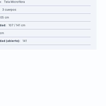
o
Tela Microfibra
3 cuerpos
205
idad
107 / 141
dad (abierto)
141