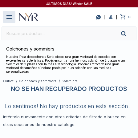
¡ÚLTIMOS DÍAS! Winter SALE
close
menu

0
$
Colchones y sommiers
Nuestra línea de colchones Serta ofrece una gran variedad de modelos con
excelentes características. Podés encontrar un hermoso colchón de 2 plazas o un
Sommier de 2 plazas con la más alta tecnología. Podemos ofrecerte una gran
variedad de tamaños o incluso podés pedir un colchón con las medidas
personalizadas.
Outlet
Colchones y sommiers
Sommiers
NO SE HAN RECUPERADO PRODUCTOS
¡Lo sentimos! No hay productos en esta sección.
Inténtalo nuevamente con otros criterios de filtrado o busca en
otras secciones de nuestro catálogo.