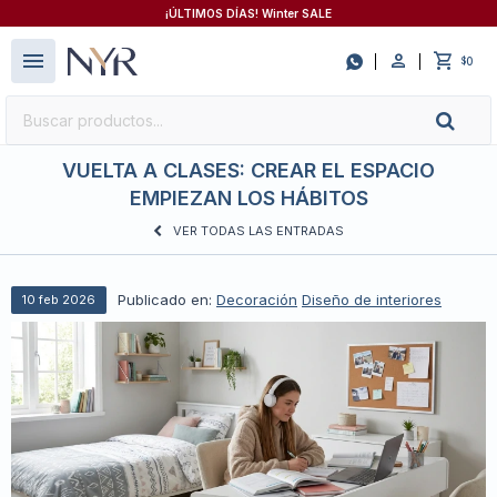
¡ÚLTIMOS DÍAS! Winter SALE
close
menu

0
$
VUELTA A CLASES: CREAR EL ESPACIO
EMPIEZAN LOS HÁBITOS
VER TODAS LAS ENTRADAS
Publicado en:
Decoración
Diseño de interiores
10
feb
2026