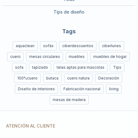
Tips de diseño
Tags
aquaclean
sofás
ciberdescuentos
ciberlunes
cuero
mesas circulares
muebles
muebles de hogar
sofa
tapizado
telas aptas para mascotas
Tips
100%cuero
butaca
cuero natura
Decoración
Diseño de interiores
Fabricación nacional
living
mesas de madera
ATENCIÓN AL CLIENTE