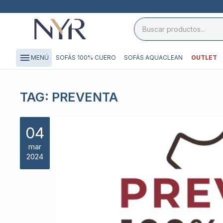
close

storefront
menu
SOFÁS 100% CUERO
SOFÁS AQUACLEAN
OUTLET
MENÚ
local_shipping
credit_card
TAG: PREVENTA
04
mar
2024