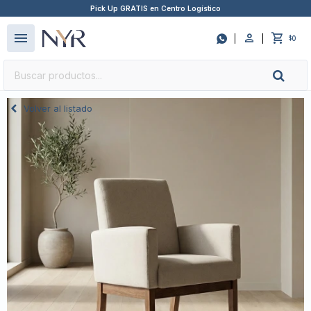
Pick Up GRATIS en Centro Logístico
close
menu

0
$
Volver al listado