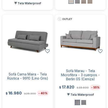
☔ Tela Waterproof
Sofá Marau - Tela
Sofá Cama Maira - Tela
Microfibra - 3 cuerpos -
Rústica - 9910 (Lino Gris)
Berlin 05 (Ceniza)
17.820
55
$
39.600
$
16.980
40
$
28.300
$
☔ Tela Waterproof