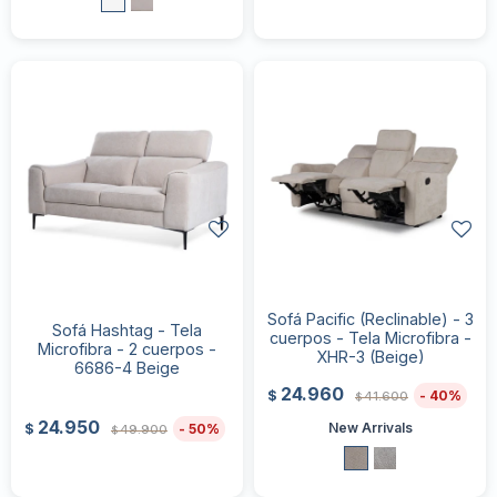
Sofá Pacific (Reclinable) - 3
Sofá Hashtag - Tela
cuerpos - Tela Microfibra -
Microfibra - 2 cuerpos -
XHR-3 (Beige)
6686-4 Beige
24.960
40
$
41.600
$
24.950
New Arrivals
50
$
49.900
$