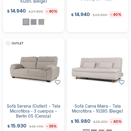
10285 (Beige)
14.940
40
$
24.900
$
14.940
40
$
24.900
$
Sofá Serena (Outlet) - Tela
Sofá Cama Maira - Tela
Microfibra - 3 cuerpos -
Microfibra - 10285 (Beige)
Berlin 05 (Ceniza)
16.980
40
$
28.300
$
15.930
55
$
35.400
$