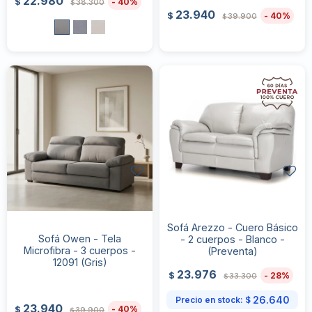
22.980
40
$
38.300
$
23.940
40
$
39.900
$
Sofá Arezzo - Cuero Básico
Sofá Owen - Tela
- 2 cuerpos - Blanco -
Microfibra - 3 cuerpos -
(Preventa)
12091 (Gris)
23.976
28
$
33.300
$
26.640
Precio en stock:
$
23.940
40
$
39.900
$