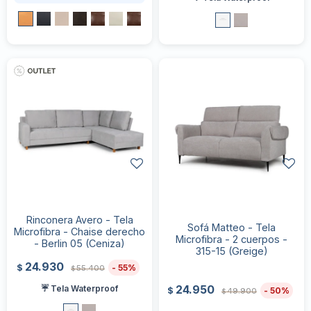
Rinconera Avero - Tela
Sofá Matteo - Tela
Microfibra - Chaise derecho
Microfibra - 2 cuerpos -
- Berlin 05 (Ceniza)
315-15 (Greige)
24.930
55
$
55.400
$
24.950
☔ Tela Waterproof
50
$
49.900
$