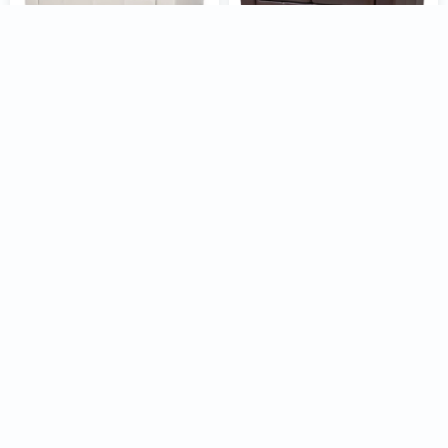
Sofá Napoli - Cuero Básico
Sofá Napoli - Cuero
- 2 cuerpos - Blanco -
Advanced - 2 cuerpos -
(Preventa)
Havana - (Preventa)
22.482
28
$
31.225
$
24.984
28
$
34.700
24.980
Precio en stock:
$
$
27.760
Precio en stock:
$