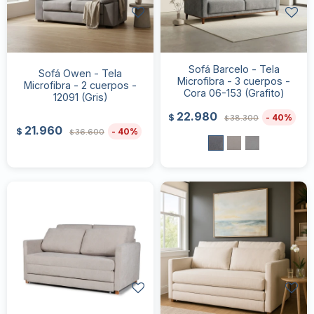
Sofá Barcelo - Tela
Sofá Owen - Tela
Microfibra - 3 cuerpos -
Microfibra - 2 cuerpos -
Cora 06-153 (Grafito)
12091 (Gris)
22.980
40
$
38.300
$
21.960
40
$
36.600
$