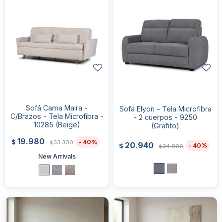
Sofá Cama Maira -
Sofá Elyon - Tela Microfibra
C/Brazos - Tela Microfibra -
- 2 cuerpos - 9250
10285 (Beige)
(Grafito)
19.980
40
$
33.300
$
20.940
40
$
34.900
$
New Arrivals