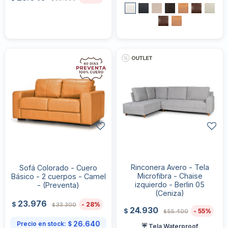
Rinconera Avero - Tela
Sofá Colorado - Cuero
Microfibra - Chaise
Básico - 2 cuerpos - Camel
izquierdo - Berlin 05
- (Preventa)
(Ceniza)
23.976
28
$
33.300
$
24.930
55
$
55.400
$
26.640
Precio en stock:
$
☔ Tela Waterproof