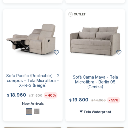
Sofá Pacific (Reclinable) - 2
Sofá Cama Maya - Tela
cuerpos - Tela Microfibra -
Microfibra - Berlin 05
XHR-3 (Beige)
(Ceniza)
18.960
40
$
31.600
$
19.800
55
$
44.000
$
New Arrivals
☔ Tela Waterproof