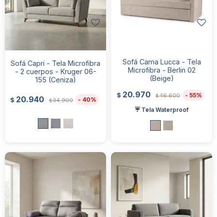
Sofá Cama Lucca - Tela
Sofá Capri - Tela Microfibra
Microfibra - Berlin 02
- 2 cuerpos - Kruger 06-
(Beige)
155 (Ceniza)
20.970
55
$
46.600
$
20.940
40
$
34.900
$
☔ Tela Waterproof