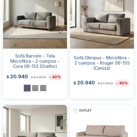
Sofá Barcelo - Tela
Sofá Olimpus - Microfibra -
Microfibra - 2 cuerpos -
2 cuerpos - Kruger 06-155
Cora 06-153 (Grafito)
(Ceniza)
20.940
40
$
34.900
$
20.940
40
$
34.900
$