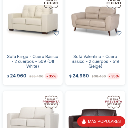
Sofá Fargo - Cuero Básico
Sofá Valentino - Cuero
- 2 cuerpos - 509 (Off
Básico - 2 cuerpos - 519
White)
(Beige)
24.960
24.960
35
35
$
$
38.400
38.400
$
$
MÁS POPULARES